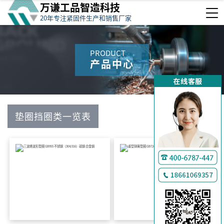
万谦工品智造科技
20年专注紧固件生产和销售厂家
PRODUCT
产品中心
垫圈挡圈类一览表
万
查看分类
千
工
品