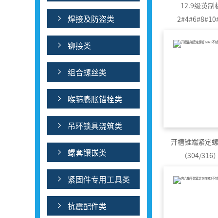
12.9级英
焊接及防盗类
2#4#6#8#10#
铆接类
组合螺丝类
喉箍膨胀锚栓类
吊环锁具浇筑类
开槽锥端紧定螺钉
螺套镶嵌类
（304/31
紧固件专用工具类
抗震配件类