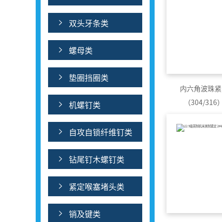
双头牙条类
螺母类
垫圈挡圈类
内六角波珠紧
（304/31
机螺钉类
自攻自锁纤维钉类
钻尾钉木螺钉类
紧定喉塞堵头类
销及键类