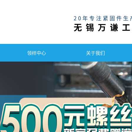
20年专注紧固件生
无锡万谦
领样中心
关于我们
万
千
工
品