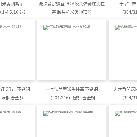
制机米美制紧定
波珠紧定螺丝 POM胶头弹簧球头柱
十字平端
 1/4 5/16 3/8
塞 胶头机米缓冲顶丝
（304/
 GB71 不锈钢
一字法兰型球头柱塞 不锈钢
内六角凹端紧定
6）碳钢 合金钢
（304/316）碳钢 合金钢
（304/