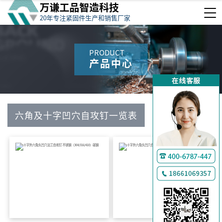
万谦工品智造科技
20年专注紧固件生产和销售厂家
PRODUCT
产品中心
六角及十字凹穴自攻钉一览表
万
查看分类
千
工
品